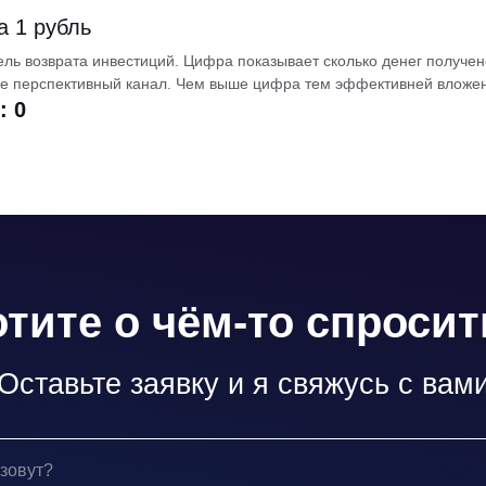
а 1 рубль
ель возврата инвестиций. Цифра показывает сколько денег получен
е перспективный канал. Чем выше цифра тем эффективней вложе
:
0
отите о чём-то спросит
Оставьте заявку и я свяжусь с вам