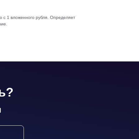
о с 1 вложенного рубля. Определяет
ние.
ь?
и