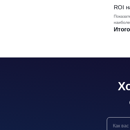
ROI н
Показат
наиболе
Итого
Х