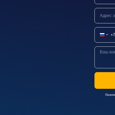
+
Нажима