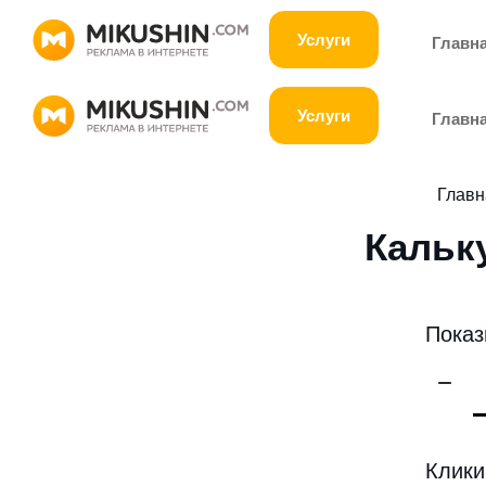
Услуги
Главн
Услуги
Главн
Главн
Кальку
Пока
Клики